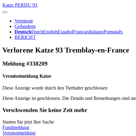
Katze
PERDU 93
Vermisste
Gefundene
Deutsch
Dutch
English
Español
Français
Italiano
Português
BERICHT
Verlorene Katze 93 Tremblay-en-France
Meldung #338209
Vermisstmeldung Katze
Diese Anzeige wurde durch den Tierhalter geschlossen
Diese Anzeige ist geschlossen. Die Details und Bemerkungen sind auss
Verschwenden Sie keine Zeit mehr
Starten Sie jetzt Ihre Suche
Fundmeldung
Vermisstmeldung