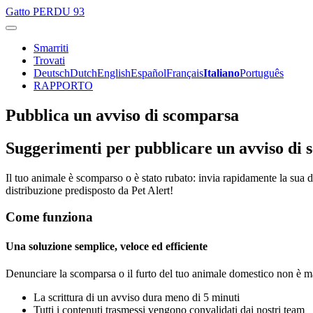
Gatto
PERDU 93
Smarriti
Trovati
Deutsch
Dutch
English
Español
Français
Italiano
Português
RAPPORTO
Pubblica un avviso di scomparsa
Suggerimenti per pubblicare un avviso di 
Il tuo animale è scomparso o è stato rubato: invia rapidamente la sua d
distribuzione predisposto da Pet Alert!
Come funziona
Una soluzione semplice, veloce ed efficiente
Denunciare la scomparsa o il furto del tuo animale domestico non è mai
La scrittura di un avviso dura meno di 5 minuti
Tutti i contenuti trasmessi vengono convalidati dai nostri team